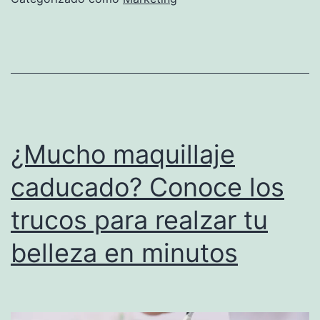
que
puedes
usar,
para
un
buen
¿Mucho maquillaje
posicionamiento
caducado? Conoce los
web
trucos para realzar tu
belleza en minutos