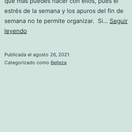
que más puedes hacer con ellos, pues el
estrés de la semana y los apuros del fin de
semana no te permite organizar. Si…
Seguir
¿Mucho
leyendo
maquillaje
caducado?
Publicada el
agosto 26, 2021
Conoce
Categorizado como
Belleza
los
trucos
para
realzar
tu
belleza
en