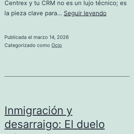
Centrex y tu CRM no es un lujo técnico; es
Integraci
la pieza clave para…
Seguir leyendo
total:
El
Publicada el
marzo 14, 2026
impacto
Categorizado como
Ocio
de
las
comunica
empresari
digitales
en
Inmigración y
tu
desarraigo: El duelo
CRM