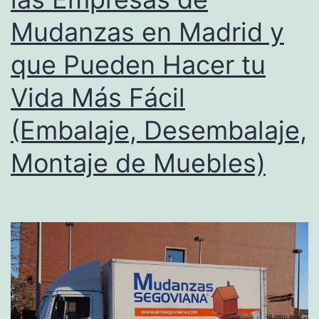
Más
Mudanzas en Madrid y
Sólida
y
que Pueden Hacer tu
Resilient
Vida Más Fácil
(Embalaje, Desembalaje,
Montaje de Muebles)