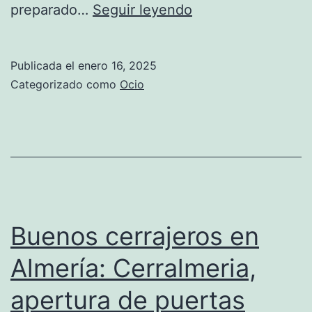
Más
preparado…
Seguir leyendo
allá
del
Publicada el
enero 16, 2025
temario:
Categorizado como
Ocio
La
importancia
de
una
buena
programación
Buenos cerrajeros en
en
Almería: Cerralmeria,
las
apertura de puertas
oposiciones