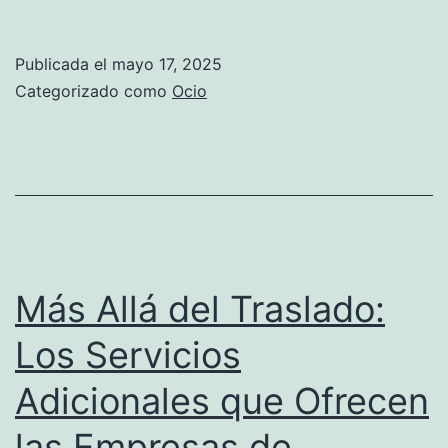
los
Lazos:
Publicada el
mayo 17, 2025
El
Categorizado como
Ocio
Tarot
de
Alicia
Collado
como
Herramie
Más Allá del Traslado:
para
Los Servicios
Construir
Adicionales que Ofrecen
una
Relación
las Empresas de