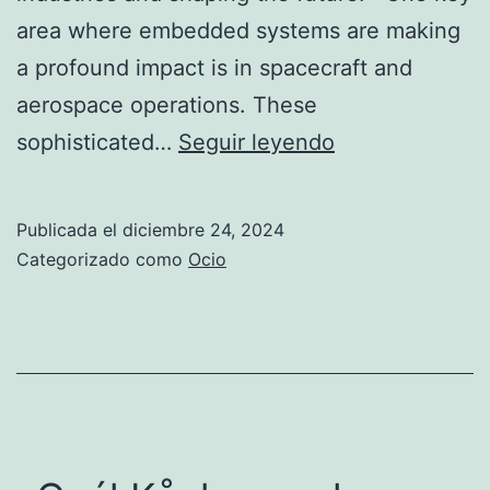
area where embedded systems are making
a profound impact is in spacecraft and
aerospace operations. These
The
sophisticated…
Seguir leyendo
Role
of
Publicada el
diciembre 24, 2024
Ecrin
Categorizado como
Ocio
Systems
in
Fueling
UK
Technological
Innovation