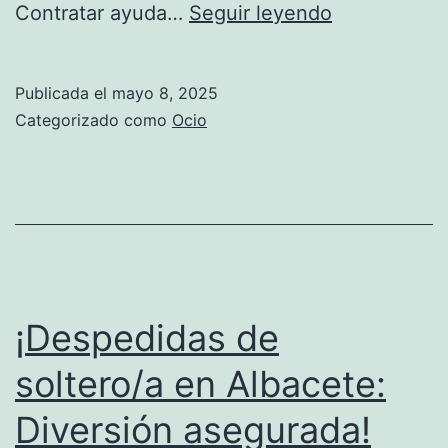
Más
Contratar ayuda…
Seguir leyendo
Allá
del
Publicada el
mayo 8, 2025
Traslado:
Categorizado como
Ocio
Los
Servicios
Adicionales
que
Ofrecen
las
¡Despedidas de
Empresas
soltero/a en Albacete:
de
Diversión asegurada!
Mudanzas