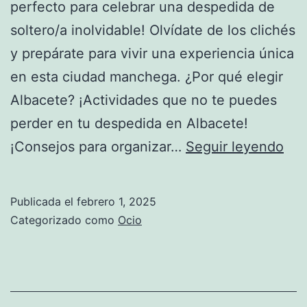
perfecto para celebrar una despedida de
Muebles)
soltero/a inolvidable! Olvídate de los clichés
y prepárate para vivir una experiencia única
en esta ciudad manchega. ¿Por qué elegir
Albacete? ¡Actividades que no te puedes
perder en tu despedida en Albacete!
¡De
¡Consejos para organizar…
Seguir leyendo
de
sol
Publicada el
febrero 1, 2025
en
Categorizado como
Ocio
Alb
Div
ase