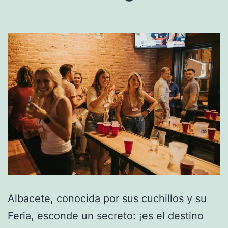
en
Madrid
y
que
Pueden
Hacer
tu
Vida
Más
Fácil
(Embalaje,
Desembalaje
Albacete, conocida por sus cuchillos y su
Montaje
Feria, esconde un secreto: ¡es el destino
de