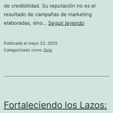
de credibilidad. Su reputación no es el
resultado de campañas de marketing
Blanca
elaboradas, sino…
Seguir leyendo
Santos:
Un
Publicada el
mayo 22, 2025
Refugio
Categorizado como
Ocio
de
Confianza
en
la
Búsqueda
del
Fortaleciendo los Lazos:
Amor