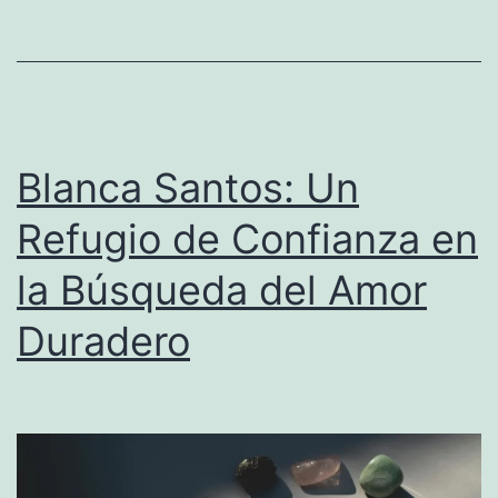
migratorio
en
la
gran
metrópoli
Blanca Santos: Un
Refugio de Confianza en
la Búsqueda del Amor
Duradero