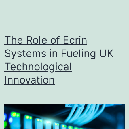
de
puerta
urgent
The Role of Ecrin
Systems in Fueling UK
Technological
Innovation