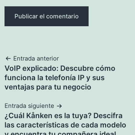
Navegación
Entrada anterior
VoIP explicado: Descubre cómo
de
funciona la telefonía IP y sus
entradas
ventajas para tu negocio
Entrada siguiente
¿Cuál Kånken es la tuya? Descifra
las características de cada modelo
y encuentra tu compañera ideal